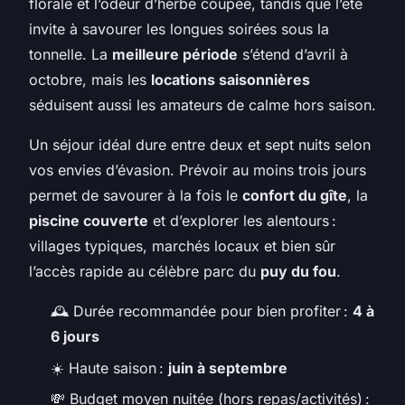
florale et l’odeur d’herbe coupée, tandis que l’été
invite à savourer les longues soirées sous la
tonnelle. La
meilleure période
s’étend d’avril à
octobre, mais les
locations saisonnières
séduisent aussi les amateurs de calme hors saison.
Un séjour idéal dure entre deux et sept nuits selon
vos envies d’évasion. Prévoir au moins trois jours
permet de savourer à la fois le
confort du gîte
, la
piscine couverte
et d’explorer les alentours :
villages typiques, marchés locaux et bien sûr
l’accès rapide au célèbre parc du
puy du fou
.
🕰️ Durée recommandée pour bien profiter :
4 à
6 jours
☀️ Haute saison :
juin à septembre
💸 Budget moyen nuitée (hors repas/activités) :